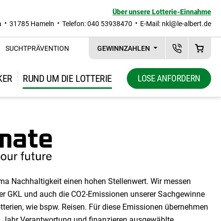
Über unsere Lotterie-Einnahme
a
31785 Hameln
Telefon: 040 53938470
E-Mail:
nkl@le-albert.de
SUCHTPRÄVENTION
GEWINNZAHLEN
KUNDENSERVI
WAREN
KER
RUND UM DIE LOTTERIE
LOSE ANFORDERN
Zeige Unternavigation zu "Rund um die Lotterie"
a Nachhaltigkeit einen ho­hen Stellen­wert. Wir messen
 der GKL und auch die CO2-Emissionen unserer Sach­ge­winne
tterien, wie bspw. Reisen. Für diese Emissionen übernehmen
es Jahr Verantwortung und finanzieren ausgewählte