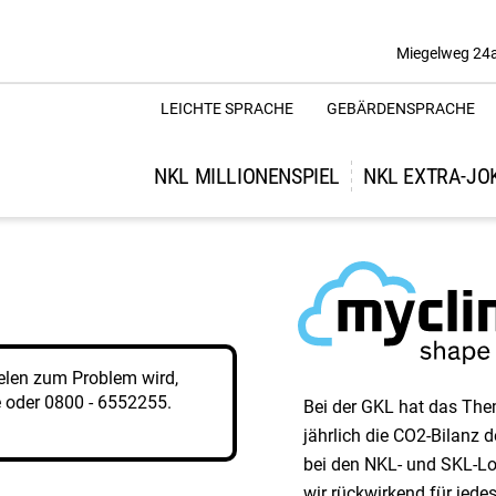
Miegelweg 24
LEICHTE SPRACHE
GEBÄRDENSPRACHE
NKL MILLIONENSPIEL
NKL EXTRA-JO
elen zum Problem wird,
e
oder
0800 - 6552255
.
Bei der GKL hat das Them
jährlich die CO2-Bilanz
bei den NKL- und SKL-Lo
wir rück­wirkend für jed